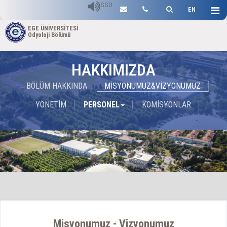
SSO
EN
EGE ÜNİVERSİTESİ
Odyoloji Bölümü
HAKKIMIZDA
BÖLÜM HAKKINDA
MİSYONUMUZ&VİZYONUMUZ
YÖNETİM
PERSONEL
KOMİSYONLAR
Misyonumuz - Vizyonumuz