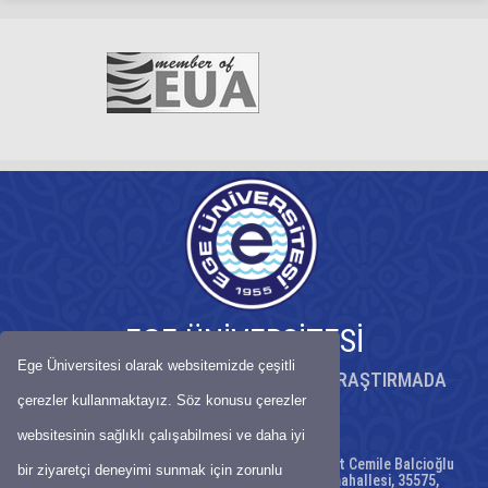
EGE ÜNİVERSİTESİ
Ege Üniversitesi olarak websitemizde çeşitli
KÖKLÜ BİRİKİMİYLE BİLİMDE ÖNCÜ, ARAŞTIRMADA
GÜÇLÜ ÜNİVERSİTE
çerezler kullanmaktayız. Söz konusu çerezler
websitesinin sağlıklı çalışabilmesi ve daha iyi
Ege Üniversitesi Sağlık Bilimleri Fakültesi Suat Cemile Balcioğlu
bir ziyaretçi deneyimi sunmak için zorunlu
Yerleşkesi Anadolu Caddesi No. 346 İmbatlı mahallesi, 35575,